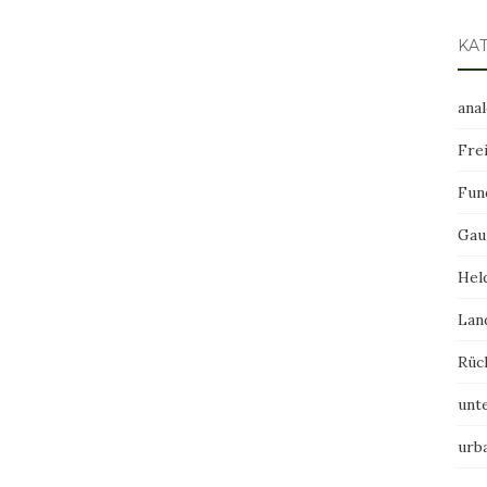
KA
ana
Frei
Fun
Gau
Hel
Lan
Rüc
unt
urb