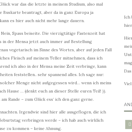
 Glück war das die letzte in meinem Studium, also mal
e Buskarte beantragt, aber da in ganz Europa ja
Ich 
kann es hier auch nicht mehr lange dauern.
hie
Nein, Spass beiseite. Die vierzigtätige Fastenzeit hat
Hier
 in der Mensa jetzt auch immer auf Bestellung
mei
enau vegetarisch im Sinne des Wortes, aber auf jeden Fall
Unt
lches Fleisch auf meinem Teller mitnehmen, dass ich
mag
hrend ich also in der Mensa meine Zeit verbringe, kann
Das
en feststellen.. sehr spannend alles. Ich sage nur:
ensolcher Menge nicht aufgegessen wird… wenn ich meins
Vie
ch Hause … (denkt euch an dieser Stelle euren Teil! )).
n am Rande – zum Glück ess‘ ich den ganz gerne.
AN
nachten. Irgendwie sind hier alle ausgeflogen, die ich
Geburtstag verbringen werde – ich hab auch wirklich
blo
ause zu kommen – keine Ahnung.