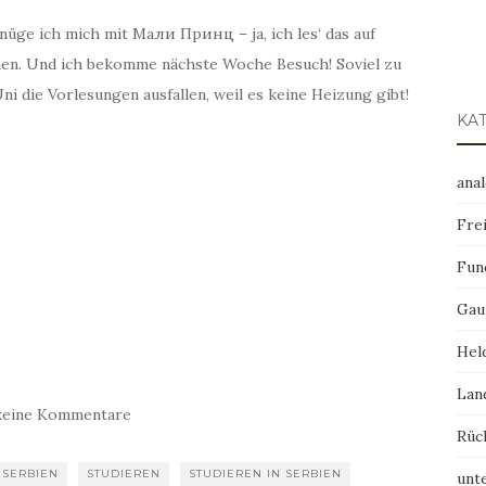
nüge ich mich mit Мали Принц – ja, ich les‘ das auf
ernen. Und ich bekomme nächste Woche Besuch! Soviel zu
i die Vorlesungen ausfallen, weil es keine Heizung gibt!
KA
ana
Frei
Fun
Gau
Hel
Lan
keine Kommentare
Rüc
SERBIEN
STUDIEREN
STUDIEREN IN SERBIEN
unt