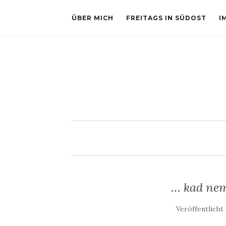
ÜBER MICH
FREITAGS IN SÜDOST
I
… kad nem
Veröffentlich