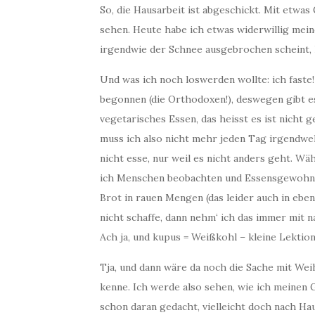
So, die Hausarbeit ist abgeschickt. Mit etwas
sehen. Heute habe ich etwas widerwillig mein
irgendwie der Schnee ausgebrochen scheint, 
Und was ich noch loswerden wollte: ich faste! 
begonnen (die Orthodoxen!), deswegen gibt es
vegetarisches Essen, das heisst es ist nicht g
muss ich also nicht mehr jeden Tag irgendwe
nicht esse, nur weil es nicht anders geht. Wä
ich Menschen beobachten und Essensgewohnheit
Brot in rauen Mengen (das leider auch in eb
nicht schaffe, dann nehm‘ ich das immer mit na
Ach ja, und kupus = Weißkohl – kleine Lektio
Tja, und dann wäre da noch die Sache mit Weih
kenne. Ich werde also sehen, wie ich meinen 
schon daran gedacht, vielleicht doch nach H