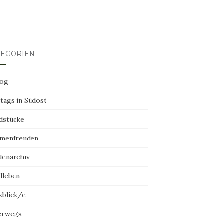
TEGORIEN
log
tags in Südost
dstücke
menfreuden
denarchiv
dleben
kblick/e
erwegs