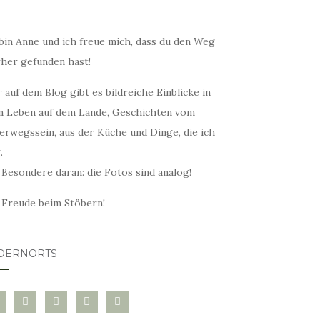
bin Anne und ich freue mich, dass du den Weg
rher gefunden hast!
 auf dem Blog gibt es bildreiche Einblicke in
n Leben auf dem Lande, Geschichten vom
erwegssein, aus der Küche und Dinge, die ich
.
 Besondere daran: die Fotos sind analog!
l Freude beim Stöbern!
DERNORTS
glovin
instagram
twitter
pinterest
mail