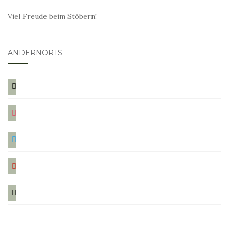
Viel Freude beim Stöbern!
ANDERNORTS
bloglovin
instagram
twitter
pinterest
mail