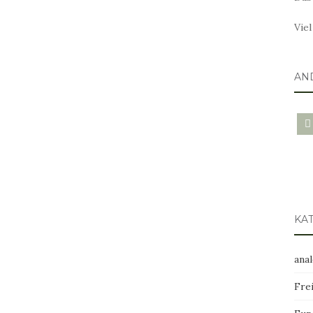
Vie
AN
blo
KA
ana
Frei