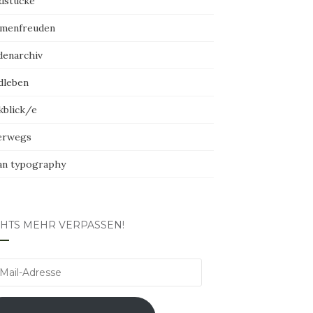
dstücke
menfreuden
denarchiv
dleben
kblick/e
erwegs
an typography
CHTS MEHR VERPASSEN!
l-
esse