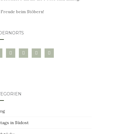
l Freude beim Stöbern!
DERNORTS
glovin
instagram
twitter
pinterest
mail
TEGORIEN
log
tags in Südost