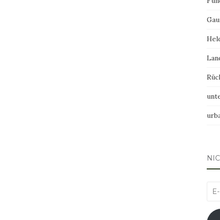
Fun
Gau
Hel
Lan
Rüc
unt
urb
NI
E-
Mai
Adr