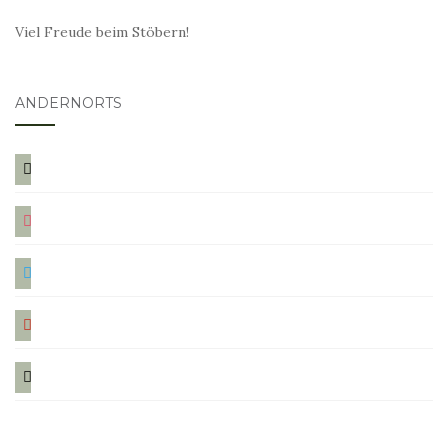
Viel Freude beim Stöbern!
ANDERNORTS
bloglovin
instagram
twitter
pinterest
mail