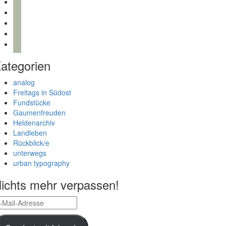
bloglovin
instagram
twitter
pinterest
mail
ategorien
analog
Freitags in Südost
Fundstücke
Gaumenfreuden
Heldenarchiv
Landleben
Rückblick/e
unterwegs
urban typography
ichts mehr verpassen!
il-
dresse