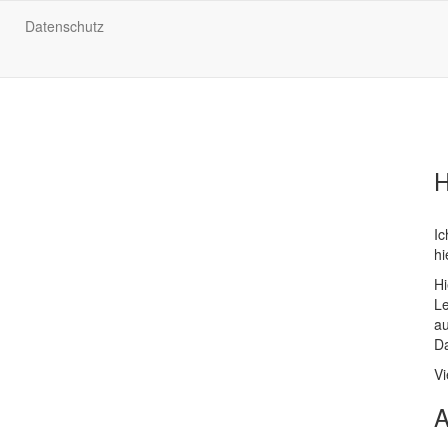
Datenschutz
H
Ic
hi
Hi
L
au
Da
Vi
A