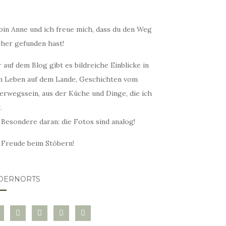
bin Anne und ich freue mich, dass du den Weg
rher gefunden hast!
 auf dem Blog gibt es bildreiche Einblicke in
n Leben auf dem Lande, Geschichten vom
erwegssein, aus der Küche und Dinge, die ich
.
 Besondere daran: die Fotos sind analog!
l Freude beim Stöbern!
DERNORTS
glovin
instagram
twitter
pinterest
mail