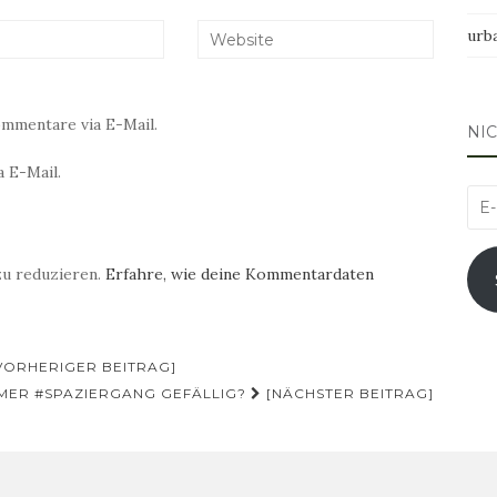
urb
mmentare via E-Mail.
NI
 E-Mail.
E-
Mai
Adr
zu reduzieren.
Erfahre, wie deine Kommentardaten
VORHERIGER BEITRAG]
ER #SPAZIERGANG GEFÄLLIG?
[NÄCHSTER BEITRAG]