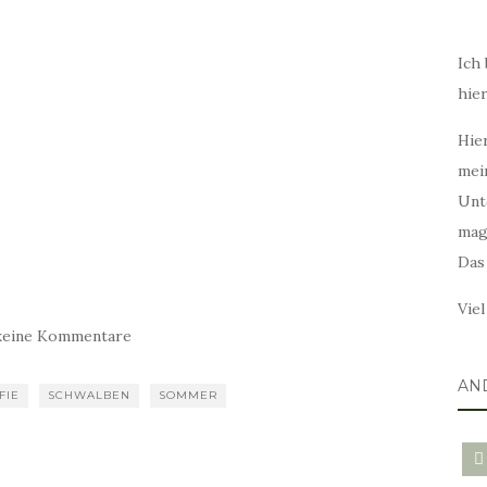
Ich 
hie
Hier
mei
Unt
mag
Das
Vie
keine Kommentare
AN
FIE
SCHWALBEN
SOMMER
blo