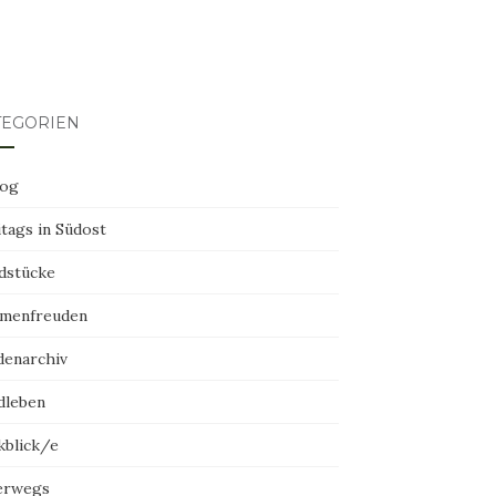
TEGORIEN
log
tags in Südost
dstücke
menfreuden
denarchiv
dleben
kblick/e
erwegs