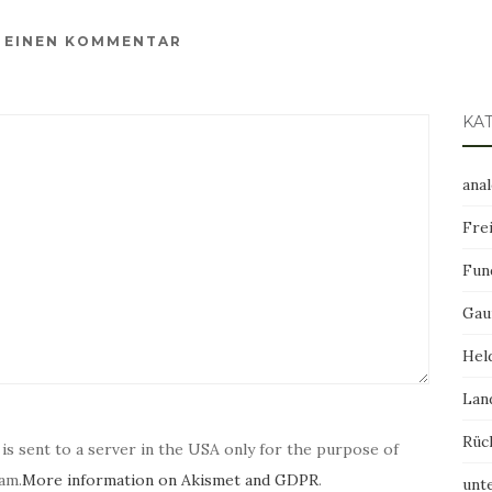
E EINEN KOMMENTAR
KA
ana
Frei
Fun
Gau
Hel
Lan
Rüc
 is sent to a server in the USA only for the purpose of
am.
More information on Akismet and GDPR
.
unt