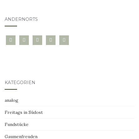
ANDERNORTS
bloglovin
instagram
twitter
pinterest
mail
KATEGORIEN
analog
Freitags in Südost
Fundstücke
Gaumenfreuden