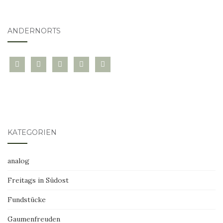
ANDERNORTS
bloglovin
instagram
twitter
pinterest
mail
KATEGORIEN
analog
Freitags in Südost
Fundstücke
Gaumenfreuden