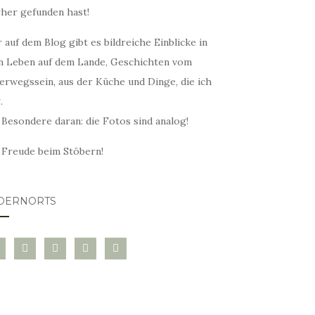
rher gefunden hast!
 auf dem Blog gibt es bildreiche Einblicke in
n Leben auf dem Lande, Geschichten vom
erwegssein, aus der Küche und Dinge, die ich
.
 Besondere daran: die Fotos sind analog!
l Freude beim Stöbern!
DERNORTS
glovin
instagram
twitter
pinterest
mail