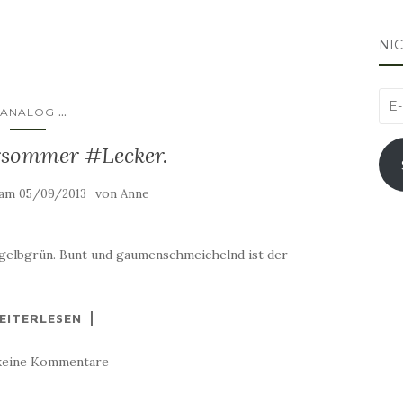
NI
E-
...
ANALOG
Mai
sommer #Lecker.
Adr
 am
von
05/09/2013
Anne
gelbgrün. Bunt und gaumenschmeichelnd ist der
EITERLESEN
keine Kommentare