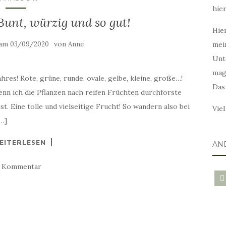
hie
unt, würzig und so gut!
Hier
 am
von
03/09/2020
Anne
mei
Unt
mag
hres! Rote, grüne, runde, ovale, gelbe, kleine, große…!
Das
nn ich die Pflanzen nach reifen Früchten durchforste
st. Eine tolle und vielseitige Frucht! So wandern also bei
Vie
[…]
EITERLESEN
AN
1 Kommentar
blo