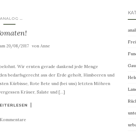
KA
...
ANALOG
ana
omaten!
Frei
 am
von
20/08/2017
Anne
Fun
Gau
 belohnt. Wir ernten gerade dankend jede Menge
den bedarfsgerecht aus der Erde geholt, Himbeeren und
Hel
sten Kürbisse, Rote Bete und (bei uns) letzten Möhren
Lan
vergessen Kräuer, Salate und […]
Rüc
EITERLESEN
unt
 Kommentare
urb