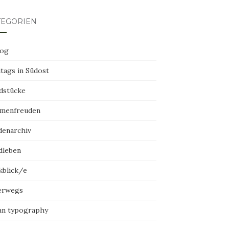
TEGORIEN
log
tags in Südost
dstücke
menfreuden
denarchiv
dleben
kblick/e
erwegs
an typography