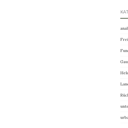
KA
ana
Frei
Fun
Gau
Hel
Lan
Rüc
unt
urb