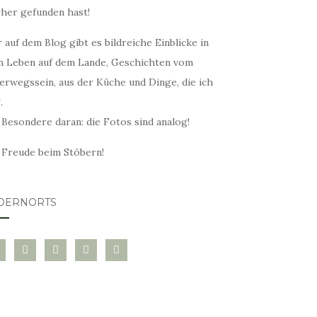
rher gefunden hast!
 auf dem Blog gibt es bildreiche Einblicke in
n Leben auf dem Lande, Geschichten vom
erwegssein, aus der Küche und Dinge, die ich
.
 Besondere daran: die Fotos sind analog!
l Freude beim Stöbern!
DERNORTS
glovin
instagram
twitter
pinterest
mail