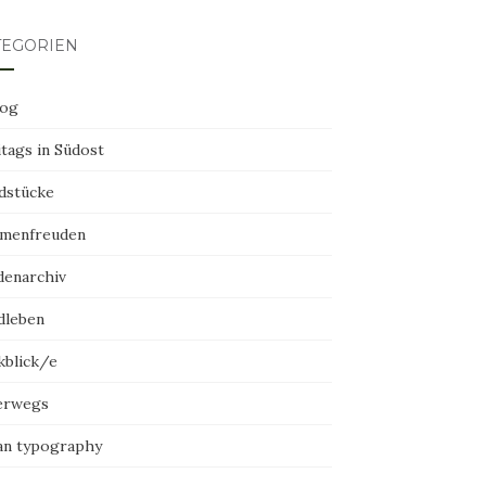
TEGORIEN
log
tags in Südost
dstücke
menfreuden
denarchiv
dleben
kblick/e
erwegs
an typography