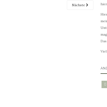
hie
Nächste
Hier
mei
Unt
mag
Das
Vie
AN
blo