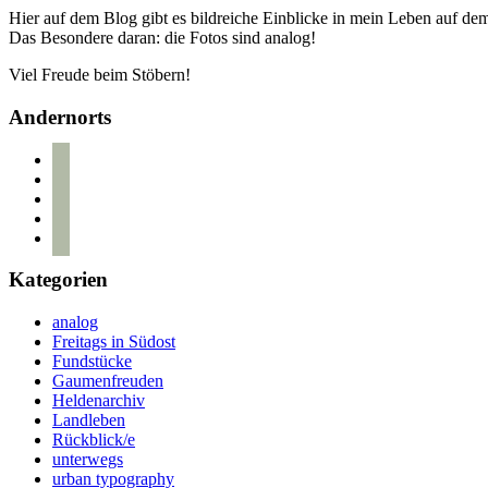
Hier auf dem Blog gibt es bildreiche Einblicke in mein Leben auf d
Das Besondere daran: die Fotos sind analog!
Viel Freude beim Stöbern!
Andernorts
bloglovin
instagram
twitter
pinterest
mail
Kategorien
analog
Freitags in Südost
Fundstücke
Gaumenfreuden
Heldenarchiv
Landleben
Rückblick/e
unterwegs
urban typography