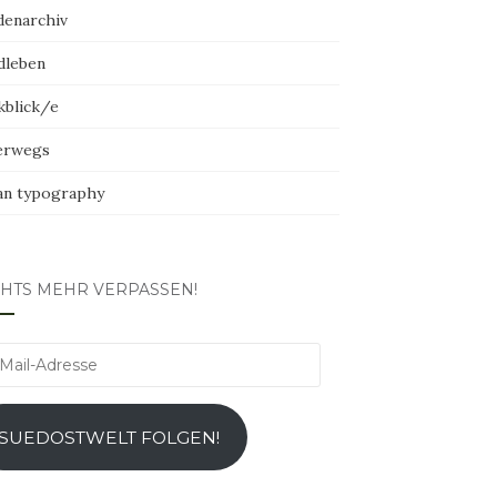
denarchiv
dleben
kblick/e
erwegs
an typography
CHTS MEHR VERPASSEN!
l-
esse
SUEDOSTWELT FOLGEN!