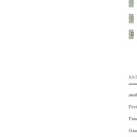
pint
mail
KA
ana
Frei
Fun
Gau