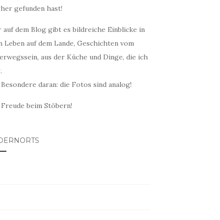
rher gefunden hast!
 auf dem Blog gibt es bildreiche Einblicke in
n Leben auf dem Lande, Geschichten vom
erwegssein, aus der Küche und Dinge, die ich
.
 Besondere daran: die Fotos sind analog!
l Freude beim Stöbern!
DERNORTS
lovin
tagram
ter