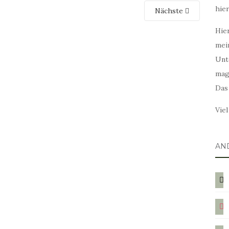
hie
Nächste
Hier
mei
Unt
mag
Das
Vie
AN
blog
ins
twit