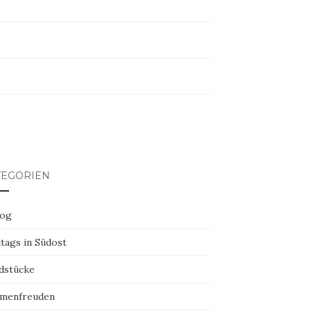
erest
TEGORIEN
log
tags in Südost
dstücke
menfreuden