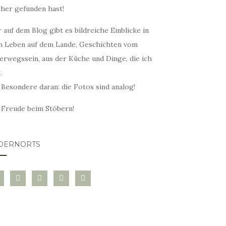
rher gefunden hast!
 auf dem Blog gibt es bildreiche Einblicke in
n Leben auf dem Lande, Geschichten vom
erwegssein, aus der Küche und Dinge, die ich
.
 Besondere daran: die Fotos sind analog!
l Freude beim Stöbern!
DERNORTS
glovin
instagram
twitter
pinterest
mail