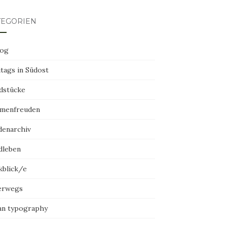
TEGORIEN
log
tags in Südost
dstücke
menfreuden
denarchiv
dleben
kblick/e
erwegs
an typography