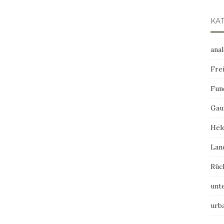
KA
ana
Frei
Fun
Gau
Hel
Lan
Rüc
unt
urb