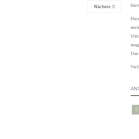
hie
Nächste
Hier
mei
Unt
mag
Das
Vie
AN
blo