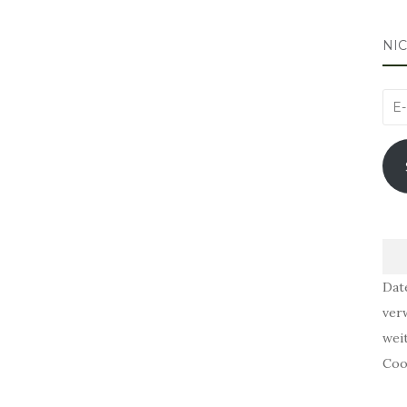
NI
E-
Mai
Adr
Dat
ver
wei
Coo