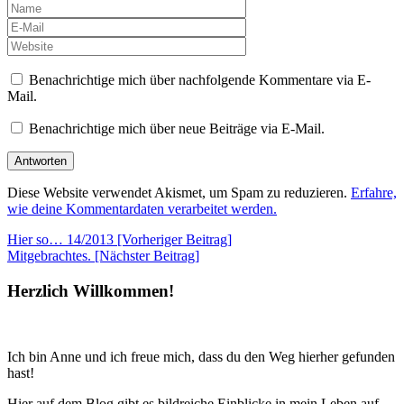
Benachrichtige mich über nachfolgende Kommentare via E-
Mail.
Benachrichtige mich über neue Beiträge via E-Mail.
Diese Website verwendet Akismet, um Spam zu reduzieren.
Erfahre,
wie deine Kommentardaten verarbeitet werden.
Beitragsnavigation
Hier so… 14/2013 [Vorheriger Beitrag]
Mitgebrachtes.
[Nächster Beitrag]
Herzlich Willkommen!
Ich bin Anne und ich freue mich, dass du den Weg hierher gefunden
hast!
Hier auf dem Blog gibt es bildreiche Einblicke in mein Leben auf