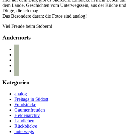
dem Lande, Geschichten vom Unterwegssein, aus der Küche und
Dinge, die ich mag.
Das Besondere daran: die Fotos sind analog!
Viel Freude beim Stöbern!
Andernorts
bloglovin
instagram
twitter
pinterest
mail
Kategorien
analog
Freitags in Südost
Fundstücke
Gaumenfreuden
Heldenarchiv
Landleben
Rückblick/e
unterwegs