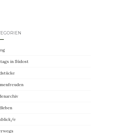
TEGORIEN
log
tags in Südost
dstücke
menfreuden
denarchiv
dleben
kblick/e
erwegs