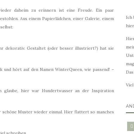
eder daheim zu erinnern ist eine Freude. Ein paar
Ich 
estohlen. Aus einem Papierlädchen, einer Galerie, einem
hie
selbst:
Hier
mei
dekorativ. Gestaltet (oder besser illustriert?) hat sie
Unt
mag
ock und hört auf den Namen WinterQueen, wie passend! –
Das
Vie
h glaube, hier war Hundertwasser an der Inspiration
AN
r schöne Muster wieder einmal. Hier flattert so manches
blo
viel schreiben…