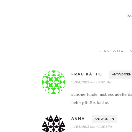
geladen …
Ko
2 ANTWORTEN
FRAU KÄTHE
ANTWORTEN
11/04/2013 um 07:02 Uhr
schöne funde. insbesondeRe da
liebe gRüße. käthe.
ANNA
ANTWORTEN
11/04/2013 um 09:50 Uhr