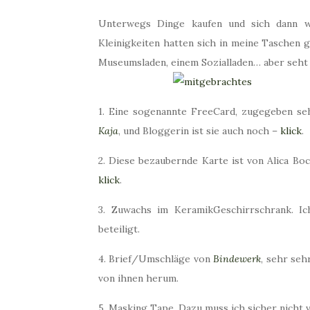
Unterwegs Dinge kaufen und sich dann wi
Kleinigkeiten hatten sich in meine Taschen g
Museumsladen, einem Sozialladen… aber seht 
1. Eine sogenannte FreeCard, zugegeben sehr 
Kaja
, und Bloggerin ist sie auch noch –
klick
.
2. Diese bezaubernde Karte ist von Alica B
klick
.
3. Zuwachs im KeramikGeschirrschrank. Ic
beteiligt.
4. Brief/Umschläge von
Bindewerk
, sehr seh
von ihnen herum.
5. Masking Tape. Dazu muss ich sicher nicht 