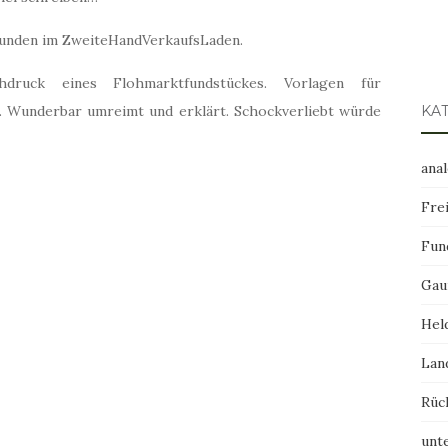
efunden im ZweiteHandVerkaufsLaden.
druck eines Flohmarktfundstückes. Vorlagen für
n. Wunderbar umreimt und erklärt. Schockverliebt würde
KA
ana
Frei
Fun
Gau
Hel
Lan
Rüc
unt