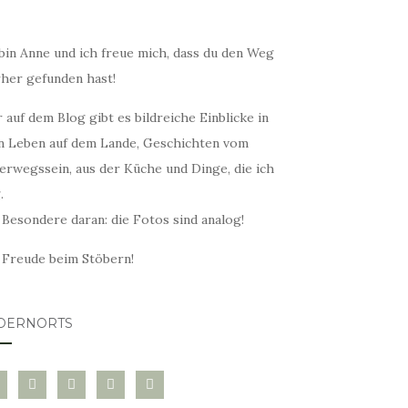
bin Anne und ich freue mich, dass du den Weg
rher gefunden hast!
 auf dem Blog gibt es bildreiche Einblicke in
n Leben auf dem Lande, Geschichten vom
erwegssein, aus der Küche und Dinge, die ich
.
 Besondere daran: die Fotos sind analog!
l Freude beim Stöbern!
DERNORTS
glovin
instagram
twitter
pinterest
mail