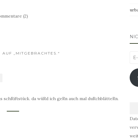
urb
mmentare (2)
NI
 AUF „MITGEBRACHTES.“
E-
Mai
Adr
s schRiftstück. da wüRd ich geRn auch mal duRchblätteRn.
Dat
ver
wei