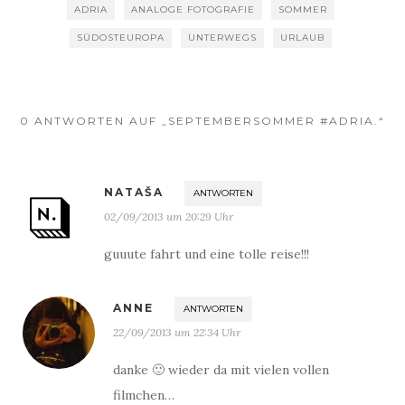
ADRIA
ANALOGE FOTOGRAFIE
SOMMER
SÜDOSTEUROPA
UNTERWEGS
URLAUB
0 ANTWORTEN AUF „SEPTEMBERSOMMER #ADRIA.“
NATAŠA
ANTWORTEN
02/09/2013 um 20:29 Uhr
guuute fahrt und eine tolle reise!!!
ANNE
ANTWORTEN
22/09/2013 um 22:34 Uhr
danke 🙂 wieder da mit vielen vollen
filmchen…