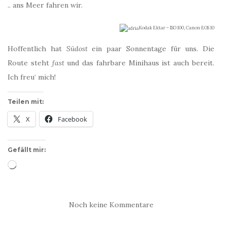
.. ans Meer fahren wir.
Kodak Ektar – ISO 100, Canon EOS 10
Hoffentlich hat
Südost
ein paar Sonnentage für uns. Die
Route steht
fast
und das fahrbare Minihaus ist auch bereit.
Ich freu‘ mich!
Teilen mit:
X
Facebook
Gefällt mir:
Wird
geladen …
Noch keine Kommentare