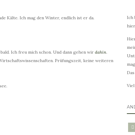
Ich 
e Kälte. Ich mag den Winter, endlich ist er da.
hie
Hier
mei
z bald. Ich freu mich schon. Und dann gehen wir
dahin
.
Unt
rtschaftswissenschaften. Prüfungszeit, keine weiteren
mag
Das
Vie
see.
AN
blo