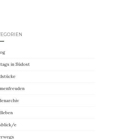
TEGORIEN
log
tags in Südost
dstücke
menfreuden
denarchiv
dleben
kblick/e
erwegs