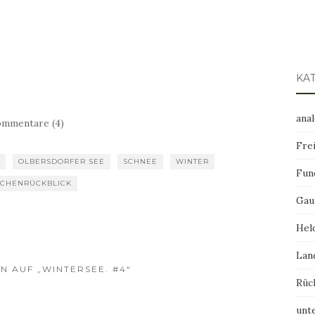
KA
ana
mmentare (4)
Frei
OLBERSDORFER SEE
SCHNEE
WINTER
Fun
CHENRÜCKBLICK
Gau
Hel
Lan
N AUF „WINTERSEE. #4“
Rüc
unt