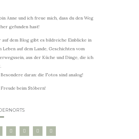
bin Anne und ich freue mich, dass du den Weg
rher gefunden hast!
 auf dem Blog gibt es bildreiche Einblicke in
n Leben auf dem Lande, Geschichten vom
erwegssein, aus der Küche und Dinge, die ich
.
 Besondere daran: die Fotos sind analog!
l Freude beim Stöbern!
DERNORTS
glovin
instagram
twitter
pinterest
mail