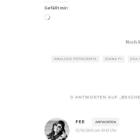
Gefällt mir:
Wird
geladen …
Noch 
ANALOGE FOTOGRAFIE
DIANA F+
EXA 
0 ANTWORTEN AUF „BESCHE
FEE
ANTWORTEN
17/10/2013 um 10:19 Uhr