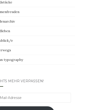
dstücke
menfreuden
denarchiv
dleben
kblick/e
erwegs
an typography
CHTS MEHR VERPASSEN!
l-
esse