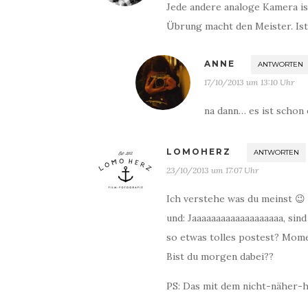
Jede andere analoge Kamera ist
Übrung macht den Meister. Ist w
ANNE
ANTWORTEN
17/10/2013 um 13:10 Uhr
na dann… es ist schon 
LOMOHERZ
ANTWORTEN
23/10/2013 um 17:07 Uhr
Ich verstehe was du meinst 😉
und: Jaaaaaaaaaaaaaaaaaaa, si
so etwas tolles postest? Mom
Bist du morgen dabei??
PS: Das mit dem nicht-näher-