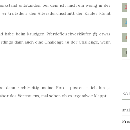
ins
sikstand entstanden, bei dem ich mich ein wenig in der
r er trotzdem, den Altersdurchschnitt der Käufer könnt
twit
 habe beim kauzigen Pferdefleischverkäufer (!!) etwas
pint
lerdings dann auch eine Challenge
in
der Challenge, wenn
mail
he dann rechtzeitig meine Fotos posten – ich bin ja
KA
or des Vertrauens, mal sehen ob es irgendwie klappt.
ana
Frei