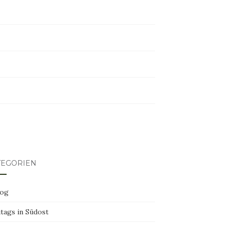
tagram
ter
erest
TEGORIEN
log
tags in Südost