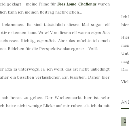
Leid geklagt – meine Filme für
Fees Lomo-Challenge
waren
lich kann ich meinen Beitrag nachreichen…
Ich 
e bekommen. Es sind tatsächlich dieses Mal sogar elf
hie
otiv erkennen kann. Wow! Von diesen elf waren
eigentlich
Hier
schossen. Richtig,
eigentlich
. Aber das möchte ich euch
mei
es Bildchen für die Perspektivenkategorie – Voilà:
Unt
mag
 Exa 1a unterwegs. Ja, ich weiß, das ist nicht unbedingt
Das
her ein bisschen verlässlicher.
Ein bisschen
. Daher hier
Vie
t, nah heran zu gehen. Der Wochenmarkt hier ist sehr
AN
ch hatte nicht wenige Blicke auf mir ruhen, als ich da mit
blog