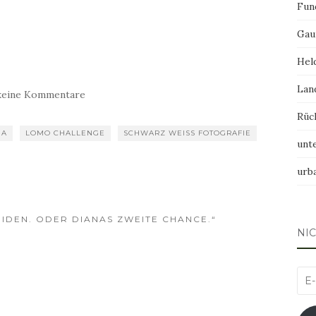
Fun
Gau
Hel
Lan
keine Kommentare
Rüc
1A
LOMO CHALLENGE
SCHWARZ WEISS FOTOGRAFIE
unt
urb
IDEN. ODER DIANAS ZWEITE CHANCE.“
NI
E-
Mai
Adr