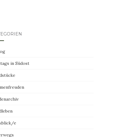
TEGORIEN
log
tags in Südost
dstücke
menfreuden
denarchiv
dleben
kblick/e
erwegs