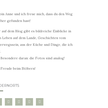
bin Anne und ich freue mich, dass du den Weg
rher gefunden hast!
 auf dem Blog gibt es bildreiche Einblicke in
n Leben auf dem Lande, Geschichten vom
erwegssein, aus der Küche und Dinge, die ich
.
 Besondere daran: die Fotos sind analog!
l Freude beim Stöbern!
DERNORTS
glovin
instagram
twitter
pinterest
mail