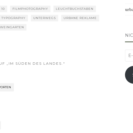
 10
FILMPHOTOGRAPHY
LEUCHTBUCHSTABEN
urb
TYPOGRAPHY
UNTERWEGS
URBANE REKLAME
WEINGARTEN
NI
E-
Mai
F „IM SÜDEN DES LANDES.“
Adr
WORTEN