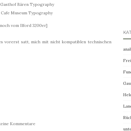
 noch vom Ilford 3200er]
KA
s vorerst satt, mich mit nicht kompatiblen technischen
ana
Frei
Fun
Gau
Hel
Lan
Rüc
keine Kommentare
unt