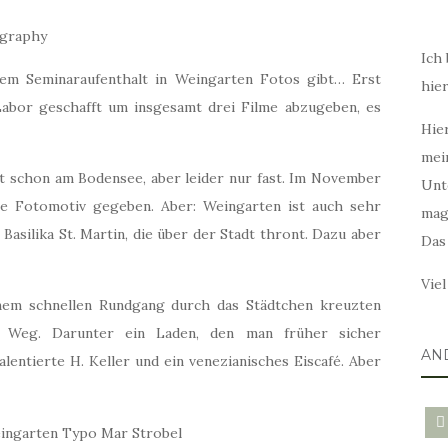
Ich 
nem Seminaraufenthalt in Weingarten Fotos gibt… Erst
hie
abor geschafft um insgesamt drei Filme abzugeben, es
Hier
mei
ast schon am Bodensee, aber leider nur fast. Im November
Unt
lle Fotomotiv gegeben. Aber: Weingarten ist auch sehr
mag
 Basilika St. Martin, die über der Stadt thront. Dazu aber
Das
Vie
inem schnellen Rundgang durch das Städtchen kreuzten
n Weg. Darunter ein Laden, den man früher sicher
AN
lentierte H. Keller und ein venezianisches Eiscafé. Aber
blo