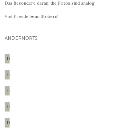
Das Besondere daran: die Fotos sind analog!
Viel Freude beim Stöbern!
ANDERNORTS
bloglovin
instagram
twitter
pinterest
mail