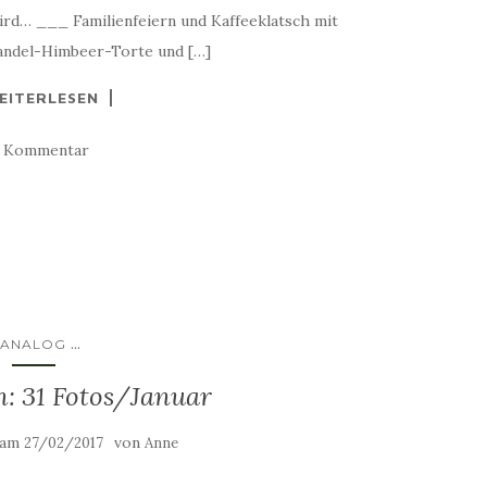
ird… ___ Familienfeiern und Kaffeeklatsch mit
andel-Himbeer-Torte und […]
EITERLESEN
1 Kommentar
...
ANALOG
h: 31 Fotos/Januar
t am
von
27/02/2017
Anne