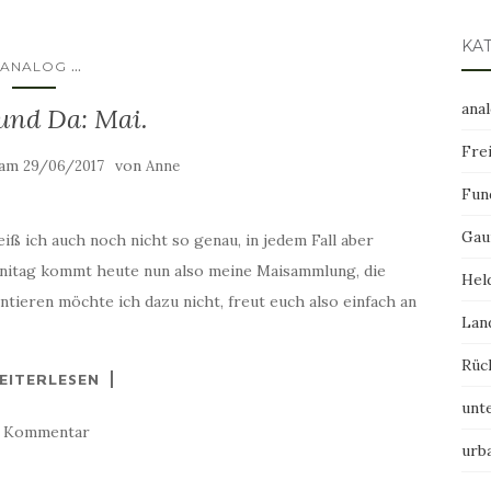
KA
...
ANALOG
ana
und Da: Mai.
Frei
 am
von
29/06/2017
Anne
Fun
Gau
iß ich auch noch nicht so genau, in jedem Fall aber
Junitag kommt heute nun also meine Maisammlung, die
Hel
entieren möchte ich dazu nicht, freut euch also einfach an
Lan
Rüc
EITERLESEN
unt
1 Kommentar
urb