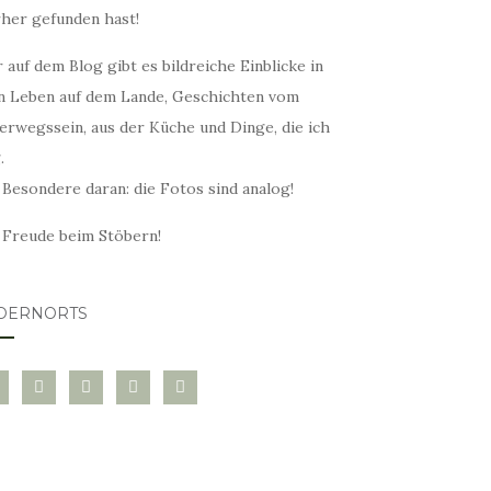
rher gefunden hast!
 auf dem Blog gibt es bildreiche Einblicke in
n Leben auf dem Lande, Geschichten vom
erwegssein, aus der Küche und Dinge, die ich
.
 Besondere daran: die Fotos sind analog!
l Freude beim Stöbern!
DERNORTS
glovin
instagram
twitter
pinterest
mail