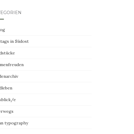
TEGORIEN
log
tags in Südost
dstücke
menfreuden
denarchiv
dleben
kblick/e
erwegs
an typography