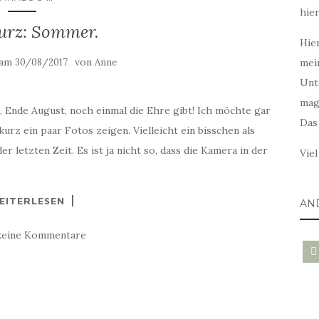
hie
urz: Sommer.
Hier
 am
von
30/08/2017
Anne
mei
Unt
mag
, Ende August, noch einmal die Ehre gibt! Ich möchte gar
Das
rz ein paar Fotos zeigen. Vielleicht ein bisschen als
r letzten Zeit. Es ist ja nicht so, dass die Kamera in der
Vie
EITERLESEN
AN
keine Kommentare
blo