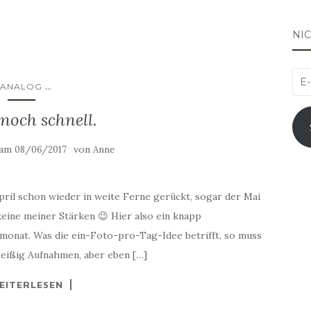
NI
E-
...
ANALOG
Mai
 noch schnell.
Adr
 am
von
08/06/2017
Anne
ril schon wieder in weite Ferne gerückt, sogar der Mai
 keine meiner Stärken 😉 Hier also ein knapp
monat. Was die ein-Foto-pro-Tag-Idee betrifft, so muss
reißig Aufnahmen, aber eben […]
EITERLESEN