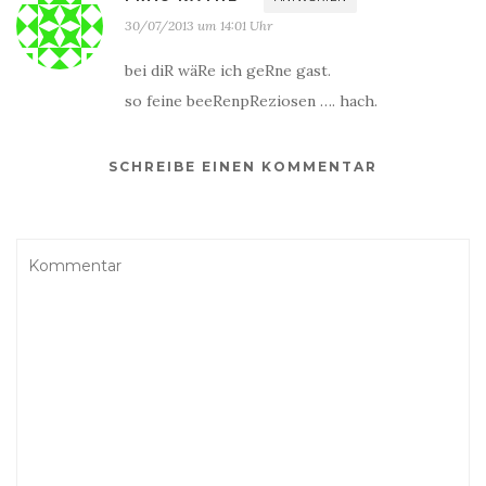
30/07/2013 um 14:01 Uhr
bei diR wäRe ich geRne gast.
so feine beeRenpReziosen …. hach.
SCHREIBE EINEN KOMMENTAR