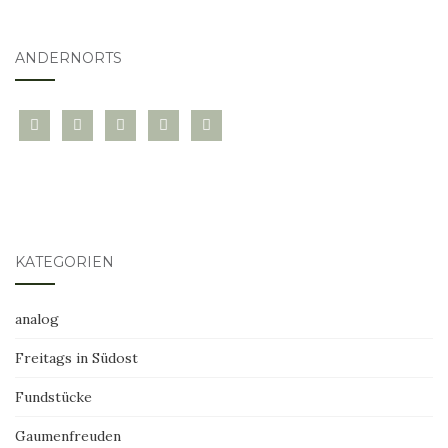
ANDERNORTS
bloglovin
instagram
twitter
pinterest
mail
KATEGORIEN
analog
Freitags in Südost
Fundstücke
Gaumenfreuden