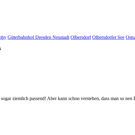
aphy
Güterbahnhof Dresden Neustadt
Olbersdorf
Olbersdorfer See
Osts
“
sogar ziemlich passend! Aber kann schon verstehen, dass man so nen Ef