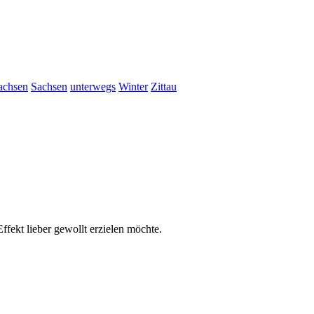
achsen
Sachsen
unterwegs
Winter
Zittau
fekt lieber gewollt erzielen möchte.