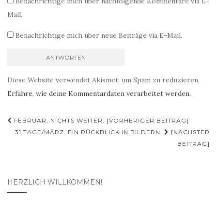
Benachrichtige mich über nachfolgende Kommentare via E-
Mail.
Benachrichtige mich über neue Beiträge via E-Mail.
Diese Website verwendet Akismet, um Spam zu reduzieren.
Erfahre, wie deine Kommentardaten verarbeitet werden.
Beitragsnavigation
FEBRUAR, NICHTS WEITER. [VORHERIGER BEITRAG]
31 TAGE/MÄRZ. EIN RÜCKBLICK IN BILDERN.
[NÄCHSTER
BEITRAG]
HERZLICH WILLKOMMEN!