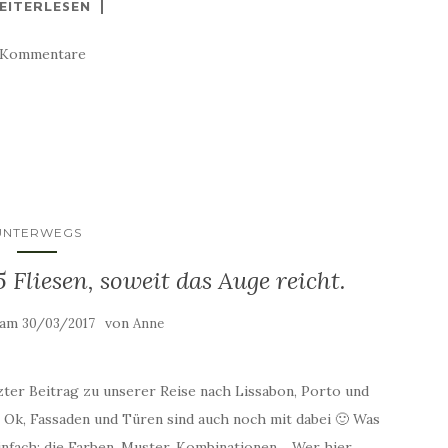
EITERLESEN
 Kommentare
UNTERWEGS
Fliesen, soweit das Auge reicht.
t am
von
30/03/2017
Anne
zter Beitrag zu unserer Reise nach Lissabon, Porto und
. Ok, Fassaden und Türen sind auch noch mit dabei 🙂 Was
einfach: die Farben, Muster, Kombinationen… Wer hier