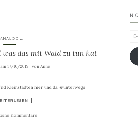
NI
E-
...
ANALOG
Mai
 was das mit Wald zu tun hat
Adr
t am
von
17/10/2019
Anne
nd Kleinstädten hier und da. #unterwegs
EITERLESEN
keine Kommentare