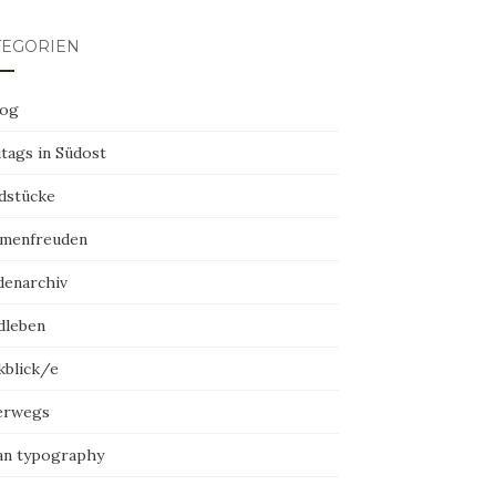
TEGORIEN
log
tags in Südost
dstücke
menfreuden
denarchiv
dleben
kblick/e
erwegs
an typography