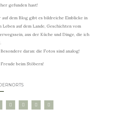
rher gefunden hast!
 auf dem Blog gibt es bildreiche Einblicke in
n Leben auf dem Lande, Geschichten vom
erwegssein, aus der Küche und Dinge, die ich
.
 Besondere daran: die Fotos sind analog!
l Freude beim Stöbern!
DERNORTS
glovin
instagram
twitter
pinterest
mail