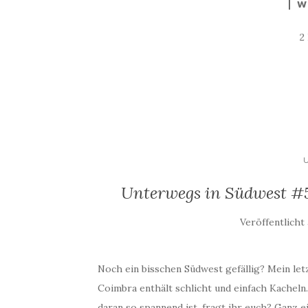
W
2
Unterwegs in Südwest #5 
Veröffentlich
Noch ein bisschen Südwest gefällig? Mein let
Coimbra enthält schlicht und einfach Kacheln
daran so spannend ist, fragt ihr euch? Ganz 