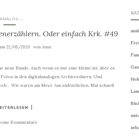
KA
...
ANALOG
ana
nerzählern. Oder einfach Krk. #49
Frei
 am
von
22/05/2020
Anne
Fun
Gau
e neue Runde. Auch wenn es nur eine kleine ist, aber es
 Fotos in den digitalanalogen Archivordnern. Und
Hel
nweh… Wir waren am Meer. Am südöstlichen. Mal schnell
Lan
Rüc
EITERLESEN
unt
keine Kommentare
urb