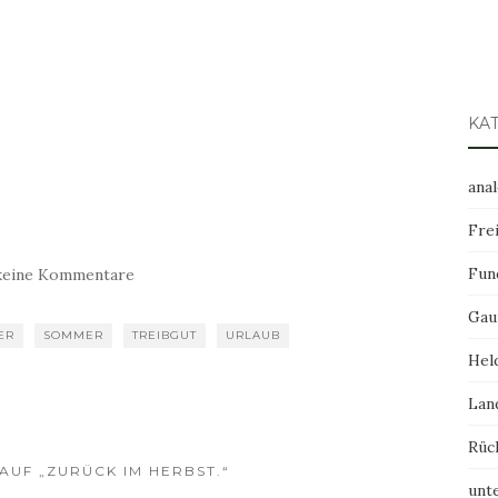
KA
ana
Frei
Fun
keine Kommentare
Gau
ER
SOMMER
TREIBGUT
URLAUB
Hel
Lan
Rüc
AUF „ZURÜCK IM HERBST.“
unt