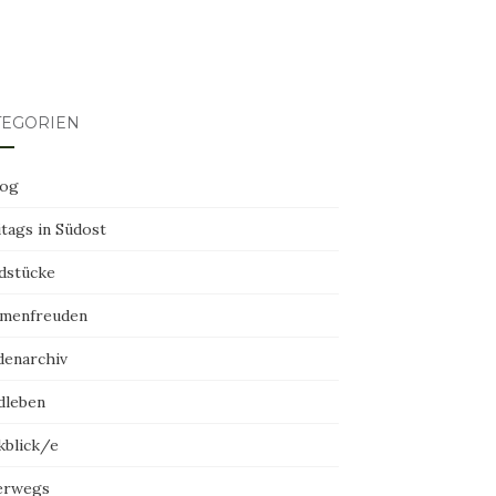
TEGORIEN
log
tags in Südost
dstücke
menfreuden
denarchiv
dleben
kblick/e
erwegs