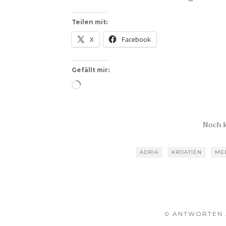
Teilen mit:
X
Facebook
Gefällt mir:
Wird
geladen …
Noch 
ADRIA
KROATIEN
ME
0 ANTWORTEN 