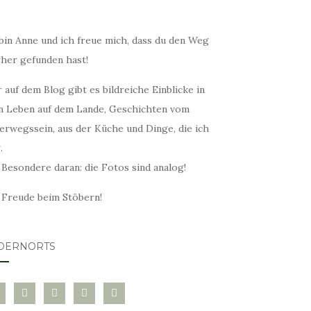
bin Anne und ich freue mich, dass du den Weg
rher gefunden hast!
 auf dem Blog gibt es bildreiche Einblicke in
n Leben auf dem Lande, Geschichten vom
erwegssein, aus der Küche und Dinge, die ich
.
 Besondere daran: die Fotos sind analog!
l Freude beim Stöbern!
DERNORTS
glovin
instagram
twitter
pinterest
mail