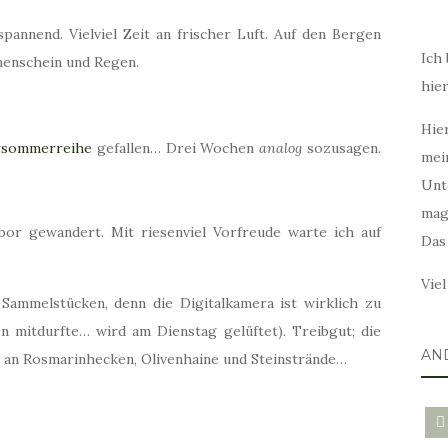
pannend. Vielviel Zeit an frischer Luft. Auf den Bergen
Ich 
nenschein und Regen.
hie
Hier
rsommerreihe
gefallen… Drei Wochen
analog
sozusagen.
mei
Unt
mag
abor gewandert. Mit riesenviel Vorfreude warte ich auf
Das
Vie
Sammelstücken, denn die Digitalkamera ist wirklich zu
n mitdurfte… wird am Dienstag gelüftet). Treibgut; die
AN
an Rosmarinhecken, Olivenhaine und Steinstrände…
blo