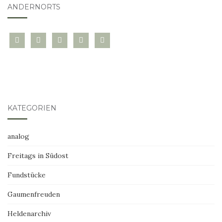
ANDERNORTS
bloglovin
instagram
twitter
pinterest
mail
KATEGORIEN
analog
Freitags in Südost
Fundstücke
Gaumenfreuden
Heldenarchiv