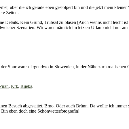
rbst, über die ich gerade eben gestolpert bin und die jetzt mein klein
ere Zeiten.
Details. Kein Grund, Trübsal zu blasen [Auch wenns nicht leicht ist – 
endwelcher Szenarien. Wir waren nämlich im letzten Urlaub nicht nur a
 der Spur waren. Irgendwo in Slowenien, in der Nähe zur kroatischen 
Piran
,
Krk
,
Rijeka
.
en Besuch abgestattet. Brno. Oder auch Brünn. Da wollte ich immer s
 Bin eben doch eine Schönwetterfotografin!