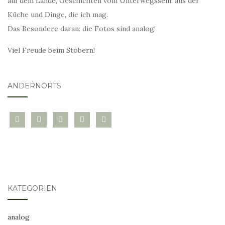
auf dem Lande, Geschichten vom Unterwegssein, aus der
Küche und Dinge, die ich mag.
Das Besondere daran: die Fotos sind analog!
Viel Freude beim Stöbern!
ANDERNORTS
bloglovin
instagram
twitter
pinterest
mail
KATEGORIEN
analog