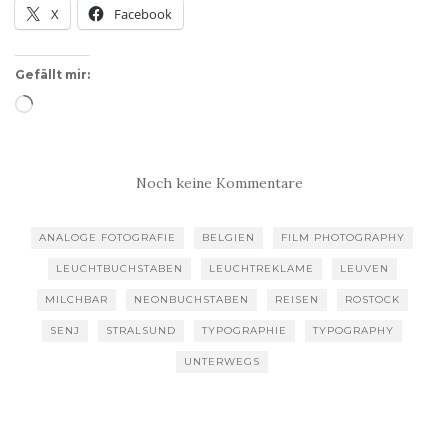
X
Facebook
Gefällt mir:
Wird
geladen …
Noch keine Kommentare
ANALOGE FOTOGRAFIE
BELGIEN
FILM PHOTOGRAPHY
LEUCHTBUCHSTABEN
LEUCHTREKLAME
LEUVEN
MILCHBAR
NEONBUCHSTABEN
REISEN
ROSTOCK
SENJ
STRALSUND
TYPOGRAPHIE
TYPOGRAPHY
UNTERWEGS