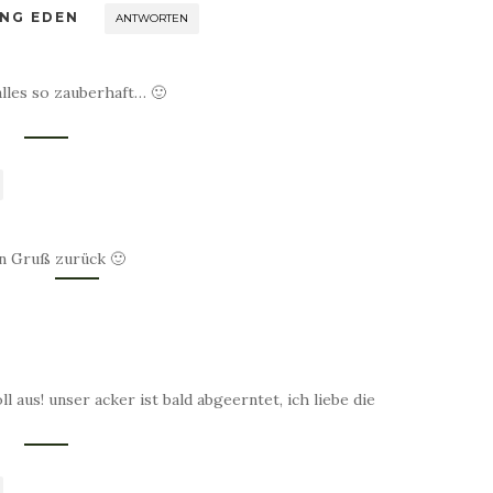
NG EDEN
ANTWORTEN
lles so zauberhaft… 🙂
en Gruß zurück 🙂
ll aus! unser acker ist bald abgeerntet, ich liebe die