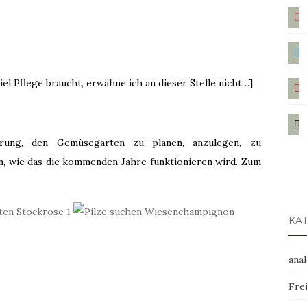
ins
twit
pint
el Pflege braucht, erwähne ich an dieser Stelle nicht…]
mail
erung, den Gemüsegarten zu planen, anzulegen, zu
n, wie das die kommenden Jahre funktionieren wird. Zum
KA
ana
Frei