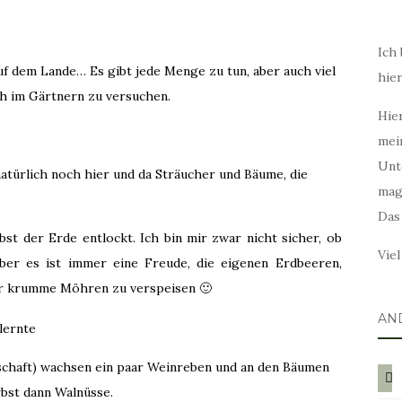
Ich 
f dem Lande… Es gibt jede Menge zu tun, aber auch viel
hie
ch im Gärtnern zu versuchen.
Hier
mei
Unt
natürlich noch hier und da Sträucher und Bäume, die
mag
Das
bst der Erde entlockt. Ich bin mir zwar nicht sicher, ob
Vie
ber es ist immer eine Freude, die eigenen Erdbeeren,
der krumme Möhren zu verspeisen 🙂
AN
enschaft) wachsen ein paar Weinreben und an den Bäumen
blog
rbst dann Walnüsse.