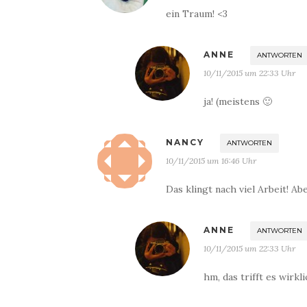
ein Traum! <3
ANNE
ANTWORTEN
10/11/2015 um 22:33 Uhr
ja! (meistens 🙂
NANCY
ANTWORTEN
10/11/2015 um 16:46 Uhr
Das klingt nach viel Arbeit! A
ANNE
ANTWORTEN
10/11/2015 um 22:33 Uhr
hm, das trifft es wirkli