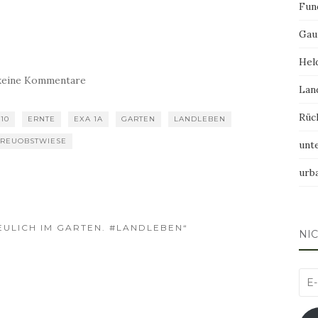
Fun
Gau
Hel
keine Kommentare
Lan
Rüc
10
ERNTE
EXA 1A
GARTEN
LANDLEBEN
TREUOBSTWIESE
unt
urb
ULICH IM GARTEN. #LANDLEBEN“
NI
E-
Mai
Adr