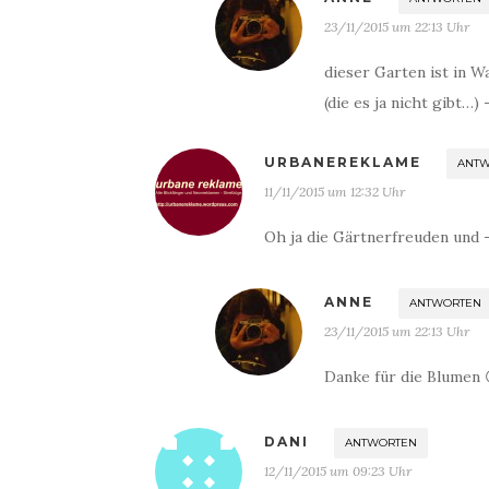
23/11/2015 um 22:13 Uhr
dieser Garten ist in 
(die es ja nicht gibt…)
URBANEREKLAME
ANT
11/11/2015 um 12:32 Uhr
Oh ja die Gärtnerfreuden und -
ANNE
ANTWORTEN
23/11/2015 um 22:13 Uhr
Danke für die Blumen 
DANI
ANTWORTEN
12/11/2015 um 09:23 Uhr