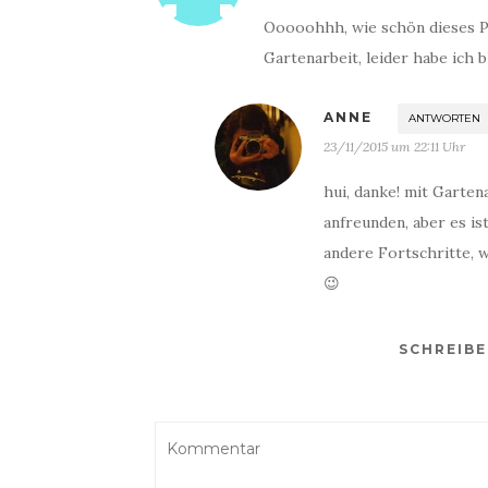
Ooooohhh, wie schön dieses Po
Gartenarbeit, leider habe ich 
ANNE
ANTWORTEN
23/11/2015 um 22:11 Uhr
hui, danke! mit Garten
anfreunden, aber es is
andere Fortschritte, 
😉
SCHREIB