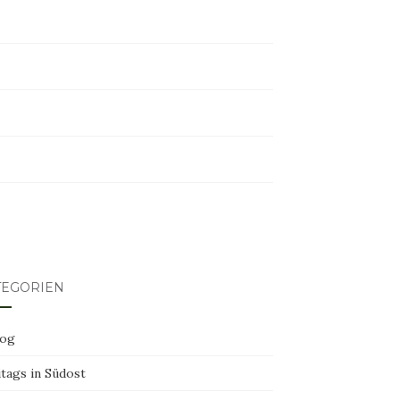
tagram
ter
erest
TEGORIEN
log
tags in Südost