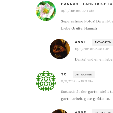
HANNAH - FAHRTRICHTU
10/11/2015 um 18:44 Uhr
Superschöne Fotos! Da wirkt a
Liebe Grüße, Hannah
ANNE
ANTWORTEN
10/11/2015 um 22:34 Uhr
Danke! und einen lieb
TO
ANTWORTEN
11/11/2015 um 10:21 Uhr
fantastisch, der garten sieht to
gartenarbeit. gute grüße, to.
ANNE
ANTWORTEN