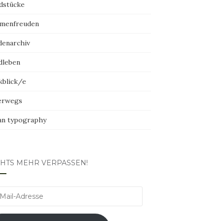
dstücke
menfreuden
denarchiv
dleben
kblick/e
erwegs
an typography
CHTS MEHR VERPASSEN!
l-
esse