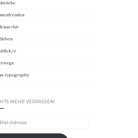
dstücke
menfreuden
denarchiv
dleben
kblick/e
erwegs
an typography
CHTS MEHR VERPASSEN!
l-
esse