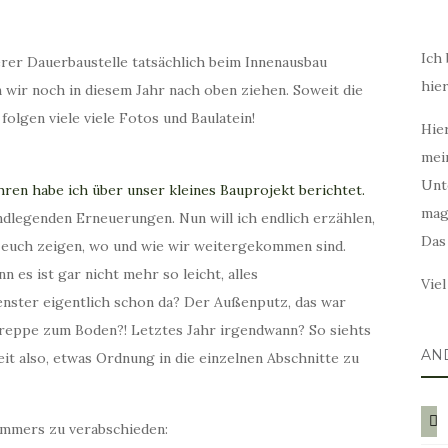
Ich 
serer Dauerbaustelle tatsächlich beim Innenausbau
hie
wir noch in diesem Jahr nach oben ziehen. Soweit die
s folgen viele viele Fotos und Baulatein!
Hier
mei
Unt
hren habe ich über unser kleines Bauprojekt berichtet.
mag
dlegenden Erneuerungen. Nun will ich endlich erzählen,
Das
nd euch zeigen, wo und wie wir weitergekommen sind.
 es ist gar nicht mehr so leicht, alles
Vie
enster eigentlich schon da? Der Außenputz, das war
Treppe zum Boden?! Letztes Jahr irgendwann? So siehts
AN
eit also, etwas Ordnung in die einzelnen Abschnitte zu
blog
immers zu verabschieden: