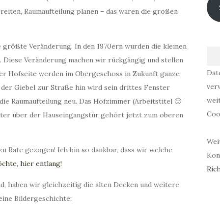
reiten, Raumaufteilung planen – das waren die großen
e größte Veränderung. In den 1970ern wurden die kleinen
. Diese Veränderung machen wir rückgängig und stellen
Dat
 der Hofseite werden im Obergeschoss in Zukunft ganze
ver
der Giebel zur Straße hin wird sein drittes Fenster
wei
die Raumaufteilung neu. Das Hofzimmer (Arbeitstitel 🙂
Coo
ster über der Hauseingangstür gehört jetzt zum oberen
Wei
zu Rate gezogen! Ich bin so dankbar, dass wir welche
Kont
chte, hier entlang!
Rich
, haben wir gleichzeitig die alten Decken und weitere
ine Bildergeschichte: