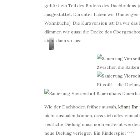
gehört ein Teil des Bodens des Dachbodens ja
ausgestattet. Darunter haben wir Unmengen 
Wohnküche). Die Kurzversion ist: Da wir das
dämmen wir quasi die Decke des Obergeschoss
sieht dann so aus:
Ü
b
e
Zwischen die Balke
r
b
Et voilà – die Dielun
l
e
i
b
Wie der Dachboden früher aussah,
könnt Ihr 
s
nicht ausmalen können, dass sich alles einma
e
restliche Dielung muss noch entfernt werden
l
neue Dielung verlegen. Ein Kinderspiel ^^
a