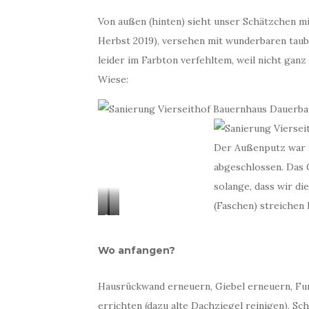
Von außen (hinten) sieht unser Schätzchen mi
Herbst 2019), versehen mit wunderbaren taub
leider im Farbton verfehltem, weil nicht ganz
Wiese:
Der Außenputz war 
abgeschlossen. Das 
solange, dass wir d
(Faschen) streichen
S
A
c
l
h
t
Wo anfangen?
ö
e
n
s
Hausrückwand erneuern, Giebel erneuern, Fu
,
H
errichten (dazu alte Dachziegel reinigen), S
o
a