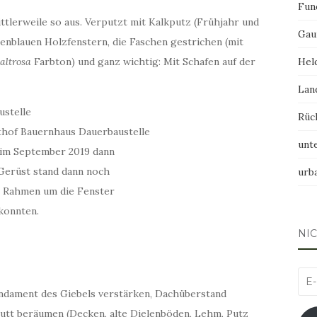
Fun
ttlerweile so aus. Verputzt mit Kalkputz (Frühjahr und
Gau
enblauen Holzfenstern, die Faschen gestrichen (mit
altrosa
Farbton) und ganz wichtig: Mit Schafen auf der
Hel
Lan
Rüc
unt
im September 2019 dann
Gerüst stand dann noch
urb
ie Rahmen um die Fenster
 konnten.
NI
E-
ndament des Giebels verstärken, Dachüberstand
Mai
chutt beräumen (Decken, alte Dielenböden, Lehm, Putz
Adr