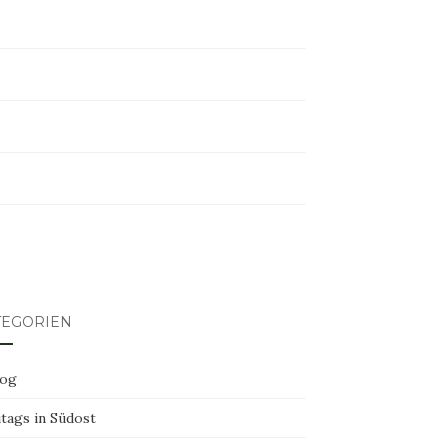
tagram
ter
erest
TEGORIEN
log
tags in Südost