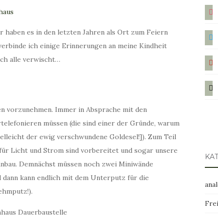
ins
haben es in den letzten Jahren als Ort zum Feiern
twit
erbinde ich einige Erinnerungen an meine Kindheit
pint
och alle verwischt…
mail
en vorzunehmen. Immer in Absprache mit den
telefonieren müssen (die sind einer der Gründe, warum
ielleicht der ewig verschwundene Goldesel!]). Zum Teil
l für Licht und Strom sind vorbereitet und sogar unsere
KA
 Einbau. Demnächst müssen noch zwei Miniwände
d dann kann endlich mit dem Unterputz für die
ana
hmputz!).
Frei