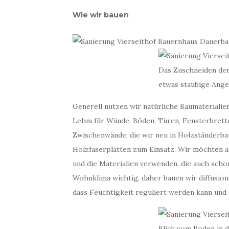
u
s
Wie wir bauen
e
i
n
e
r
Das Zuschneiden der
a
etwas staubige Ange
n
d
Generell nutzen wir natürliche Baumaterialien
e
Lehm für Wände, Böden, Türen, Fensterbrett
r
Zwischenwände, die wir neu in Holzständerb
e
n
Holzfaserplatten zum Einsatz. Wir möchten 
Z
und die Materialien verwenden, die auch sch
e
Wohnklima wichtig, daher bauen wir diffusion
i
dass Feuchtigkeit reguliert werden kann und
t
…
Blick vom Boden in 