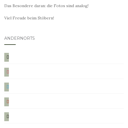
Das Besondere daran: die Fotos sind analog!
Viel Freude beim Stöbern!
ANDERNORTS
bloglovin
instagram
twitter
pinterest
mail