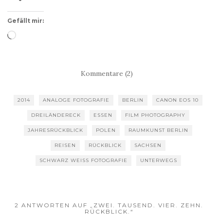
Gefällt mir:
Wird
geladen …
Kommentare (2)
2014
ANALOGE FOTOGRAFIE
BERLIN
CANON EOS 10
DREILÄNDERECK
ESSEN
FILM PHOTOGRAPHY
JAHRESRÜCKBLICK
POLEN
RAUMKUNST BERLIN
REISEN
RÜCKBLICK
SACHSEN
SCHWARZ WEISS FOTOGRAFIE
UNTERWEGS
2 ANTWORTEN AUF „ZWEI. TAUSEND. VIER. ZEHN.
RÜCKBLICK.“