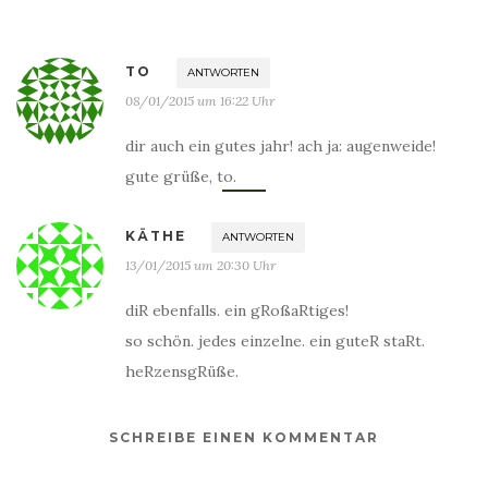
TO
ANTWORTEN
08/01/2015 um 16:22 Uhr
dir auch ein gutes jahr! ach ja: augenweide!
gute grüße, to.
KÄTHE
ANTWORTEN
13/01/2015 um 20:30 Uhr
diR ebenfalls. ein gRoßaRtiges!
so schön. jedes einzelne. ein guteR staRt.
heRzensgRüße.
SCHREIBE EINEN KOMMENTAR