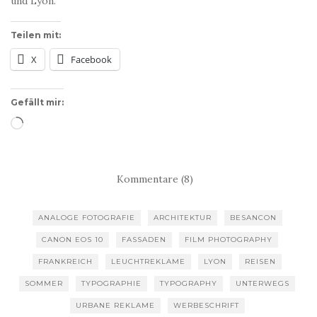
und Lyon.
Teilen mit:
X
Facebook
Gefällt mir:
Wird
geladen …
Kommentare (8)
ANALOGE FOTOGRAFIE
ARCHITEKTUR
BESANCON
CANON EOS 10
FASSADEN
FILM PHOTOGRAPHY
FRANKREICH
LEUCHTREKLAME
LYON
REISEN
SOMMER
TYPOGRAPHIE
TYPOGRAPHY
UNTERWEGS
URBANE REKLAME
WERBESCHRIFT