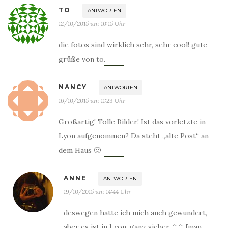
TO
ANTWORTEN
12/10/2015 um 10:15 Uhr
die fotos sind wirklich sehr, sehr cool! gute
grüße von to.
NANCY
ANTWORTEN
16/10/2015 um 11:23 Uhr
Großartig! Tolle Bilder! Ist das vorletzte in
Lyon aufgenommen? Da steht „alte Post“ an
dem Haus 🙂
ANNE
ANTWORTEN
19/10/2015 um 14:44 Uhr
deswegen hatte ich mich auch gewundert,
aber es ist in Lyon, ganz sicher ^^ [man