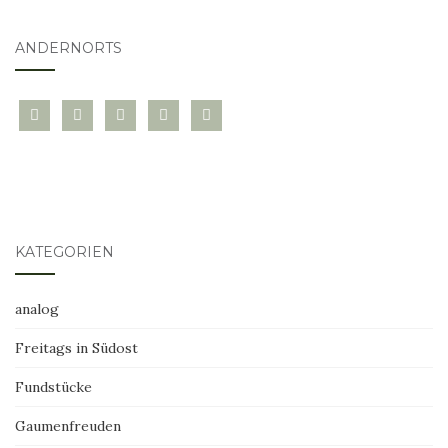
ANDERNORTS
bloglovin
instagram
twitter
pinterest
mail
KATEGORIEN
analog
Freitags in Südost
Fundstücke
Gaumenfreuden